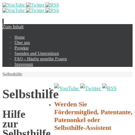
Zum Inhalt
Home
Über uns
Projekte
Spenden und Unterstützen
FAQ – Häufig gestellte Fragen
Impressum
Selbsthilfe
Selbsthilfe
Werden Sie
Hilfe
Fördermitglied, Patentante,
Patenonkel oder
zur
Selbsthilfe-Assistent
Selbsthilfe